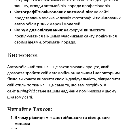
тюнінгу, огляди автомобілів, поради професіоналів.
Фотографії тюнінгованих автомобілів:
на сайті
представлена велика колекція фотографій тюнінгованих
автомобілів різних марок і моделей.
Форум для спілкування:
на форумі ви зможете
поспілкуватися з іншими учасниками сайту, поділитися
своїми ідеями, отримати поради.
Висновок
Автомобільний тюнінг — це захоплюючий процес, який
дозволяє зробити свій автомобіль унікальним і неповторним.
Якщо ви хочете виразити свою індивідуальність, підкреслити
свій стиль, то тюнінг — це саме те, що вам потрібно. А
сайт
tuning911
стане вашим надійним помічником у цьому
цікавому світі.
Читайте Також:
В чому різниця між австрійською та німецькою
мовами