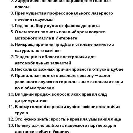
Хирургическое лечение варикоцеле: главные
плюсы
Преимущества профессионального лазерного
лечения глаукомы
Гид по выбору худи: от фасона до цвета
О чем стоит помнить при выборе и покупке
моторного масла в Интернете
Найкращі причини придбати стильне намисто з
натурального каміння
Тенденции в области электроники для
автомобильных запчастей
Несколько важных причин провести отпуск в Дубае
Правильная подготовка лыж к сезону — залог
успешного спуска по горнолыжным склонам и езды
по любым трассам
Вигідний продаж волосся: яких правил слід
дотримуватися
В чому головні переваги купівлі якісних чоловічих
трусів
Это нужно знать: простые правила умывания лица
Почему важно выбрать надежного партнера для
доставки с eBay в Украину