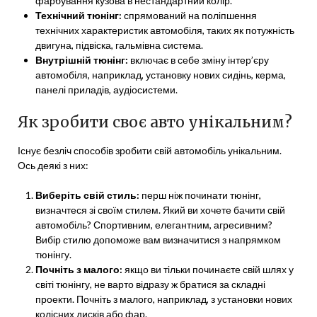
фарбування кузова в нестандартний колір.
Технічний тюнінг:
спрямований на поліпшення
технічних характеристик автомобіля, таких як потужність
двигуна, підвіска, гальмівна система.
Внутрішній тюнінг:
включає в себе зміну інтер’єру
автомобіля, наприклад, установку нових сидінь, керма,
панелі приладів, аудіосистеми.
Як зробити своє авто унікальним?
Існує безліч способів зробити свій автомобіль унікальним.
Ось деякі з них:
Виберіть свій стиль:
перш ніж починати тюнінг,
визначтеся зі своїм стилем. Який ви хочете бачити свій
автомобіль? Спортивним, елегантним, агресивним?
Вибір стилю допоможе вам визначитися з напрямком
тюнінгу.
Почніть з малого:
якщо ви тільки починаєте свій шлях у
світі тюнінгу, не варто відразу ж братися за складні
проекти. Почніть з малого, наприклад, з установки нових
колісних дисків або фар.