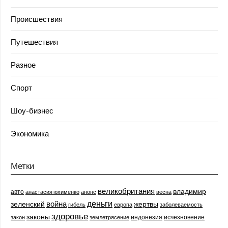
Происшествия
Путешествия
Разное
Спорт
Шоу-бизнес
Экономика
Метки
великобритания
владимир
авто
анастасия юхименко
анонс
весна
деньги
война
зеленский
жертвы
гибель
европа
заболеваемость
здоровье
законы
индонезия
исчезновение
закон
землетрясение