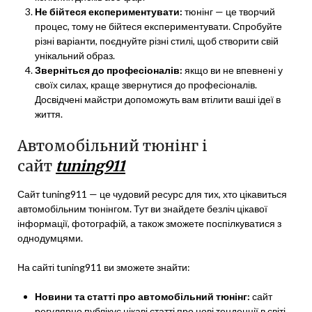
Не бійтеся експериментувати:
тюнінг — це творчий
процес, тому не бійтеся експериментувати. Спробуйте
різні варіанти, поєднуйте різні стилі, щоб створити свій
унікальний образ.
Зверніться до професіоналів:
якщо ви не впевнені у
своїх силах, краще звернутися до професіоналів.
Досвідчені майстри допоможуть вам втілити ваші ідеї в
життя.
Автомобільний тюнінг і
сайт
tuning911
Сайт tuning911 — це чудовий ресурс для тих, хто цікавиться
автомобільним тюнінгом. Тут ви знайдете безліч цікавої
інформації, фотографій, а також зможете поспілкуватися з
однодумцями.
На сайті tuning911 ви зможете знайти:
Новини та статті про автомобільний тюнінг:
сайт
регулярно публікує цікаві статті про нові тенденції в світі