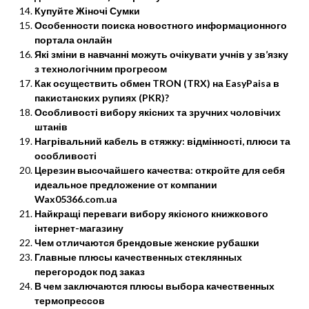
Купуйте Жіночі Сумки
Особенности поиска новостного информационного
портала онлайн
Які зміни в навчанні можуть очікувати учнів у зв’язку
з технологічним прогресом
Как осуществить обмен TRON (TRX) на EasyPaisa в
пакистанских рупиях (PKR)?
Особливості вибору якісних та зручних чоловічих
штанів
Нагрівальний кабель в стяжку: відмінності, плюси та
особливості
Церезин высочайшего качества: откройте для себя
идеальное предложение от компании
Wax05366.com.ua
Найкращі переваги вибору якісного книжкового
інтернет-магазину
Чем отличаются брендовые женские рубашки
Главные плюсы качественных стеклянных
перегородок под заказ
В чем заключаются плюсы выбора качественных
термопрессов