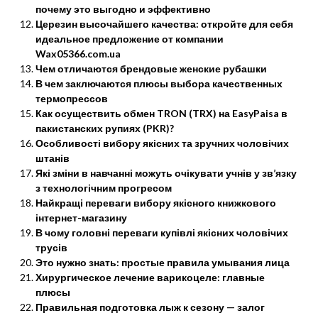
почему это выгодно и эффективно
Церезин высочайшего качества: откройте для себя
идеальное предложение от компании
Wax05366.com.ua
Чем отличаются брендовые женские рубашки
В чем заключаются плюсы выбора качественных
термопрессов
Как осуществить обмен TRON (TRX) на EasyPaisa в
пакистанских рупиях (PKR)?
Особливості вибору якісних та зручних чоловічих
штанів
Які зміни в навчанні можуть очікувати учнів у зв’язку
з технологічним прогресом
Найкращі переваги вибору якісного книжкового
інтернет-магазину
В чому головні переваги купівлі якісних чоловічих
трусів
Это нужно знать: простые правила умывания лица
Хирургическое лечение варикоцеле: главные
плюсы
Правильная подготовка лыж к сезону — залог