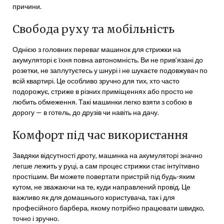
причини.
Свобода руху та мобільність
Однією з головних переваг машинок для стрижки на
акумуляторі є їхня повна автономність. Ви не прив’язані до
розетки, не заплутуєтесь у шнурі і не шукаєте подовжувач по
всій квартирі. Це особливо зручно для тих, хто часто
подорожує, стриже в різних приміщеннях або просто не
любить обмеження. Такі машинки легко взяти з собою в
дорогу — в готель, до друзів чи навіть на дачу.
Комфорт під час використання
Завдяки відсутності дроту, машинка на акумуляторі значно
легше лежить у руці, а сам процес стрижки стає інтуїтивно
простішим. Ви можете повертати пристрій під будь-яким
кутом, не зважаючи на те, куди направлений провід. Це
важливо як для домашнього користувача, так і для
професійного барбера, якому потрібно працювати швидко,
точно і зручно.