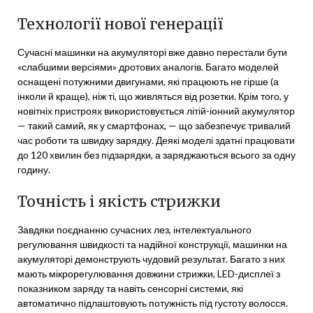
Технології нової генерації
Сучасні машинки на акумуляторі вже давно перестали бути
«слабшими версіями» дротових аналогів. Багато моделей
оснащені потужними двигунами, які працюють не гірше (а
інколи й краще), ніж ті, що живляться від розетки. Крім того, у
новітніх пристроях використовується літій-іонний акумулятор
— такий самий, як у смартфонах, — що забезпечує тривалий
час роботи та швидку зарядку. Деякі моделі здатні працювати
до 120 хвилин без підзарядки, а заряджаються всього за одну
годину.
Точність і якість стрижки
Завдяки поєднанню сучасних лез, інтелектуального
регулювання швидкості та надійної конструкції, машинки на
акумуляторі демонструють чудовий результат. Багато з них
мають мікрорегулювання довжини стрижки, LED-дисплеї з
показником заряду та навіть сенсорні системи, які
автоматично підлаштовують потужність під густоту волосся.