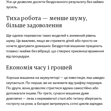
Усе це дозволяє досягти бездоганного результату без зайвих
зусиль.
Тиха робота — менше шуму,
більше задоволення
Ще однією перевагою таких моделей є знижений рівень
шуму. Це важливо, якщо ви стрижете дітей або просто не
хочете дратувати домашніх. Бездротові машинки працюють
плавно і майже без вібрації, що створює приємніші враження
від процедури.
Економія часу і грошей
Хороша машинка на акумуляторі — це інвестиція, яка швидко
окупається. По-перше, ви не залежите від графіку перукаря.
По-друге, вона дозволяє стригтися вдома самостійно або
допомагати іншим. По-третє, сучасні машинки дуже
довговічні — леза з нержавіючої сталі або титану зберігають
гостроту на роки, а батареї витримують сотні циклів зарядки.