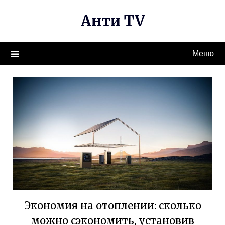
Перейти
Анти TV
к
содержимому
Меню
Экономия на отоплении: сколько
можно сэкономить, установив