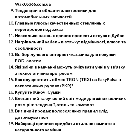
Wax05366.com.ua
Тенденции в области электроники для
автомобильных запчастей
Главные плюсы качественных стеклянных
перегородок под заказ
Несколько важных причин провести отпуск в Дубае
Нагрівальний кабель в стяжку: відмінності, плюси та
особливості
Выбор лучшего интернет-магазина для покупки
POD-систем
Які зміни в навчанні можуть очікувати учнів у зв’язку
з технологічним прогресом
Как осуществить обмен TRON (TRX) на EasyPaisa в
пакистанских рупиях (PKR)?
Купуйте Жіночі Сумки
Елегантний та сучасний світ моди для жінок великих
розмірів: тенденції, стиль та комфорт
Вигідний продаж волосся: яких правил слід
дотримуватися
Найкращі причини придбати стильне намисто з
натурального каміння