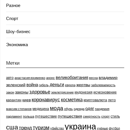
Разное
Спорт
Шоу-бизнес
Экономика
Метки
великобритания
владимир
авто
анастасия юхименко
анонс
весна
деньги
война
зеленский
жертвы
гибель
европа
заболеваемость
здоровье
законы
индонезия
исчезновение
закон
землетрясение
коронавирус
косметика
киев
карантин
криптовалюта
лето
мода
одяг
медицина
максим степанов
обувь
одежда
пандемия
путешествия
путешествие
стиль
парламент
польша
смертность
спорт
украина
сша
туризм
тренд
убийство
учёные
футбол