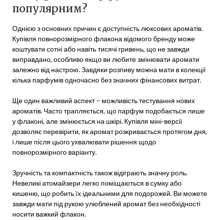
популярним?
Однією з основних причин є доступність люксових ароматів.
Купівля повнорозмірного флакона відомого бренду може
коштувати сотні або навіть тисячі гривень, що не завжди
виправдано, особливо якщо ви любите змінювати аромати
залежно від настрою. Завдяки розпиву можна мати в колекції
кілька парфумів одночасно без значних фінансових витрат.
Ще один важливий аспект – можливість тестування нових
ароматів. Часто трапляється, що парфум подобається лише
у флаконі, але змінюється на шкірі. Купівля міні-версії
дозволяє перевірити, як аромат розкривається протягом дня,
і лише після цього ухвалювати рішення щодо
повнорозмірного варіанту.
Зручність та компактність також відіграють значну роль.
Невеликі атомайзери легко поміщаються в сумку або
кишеню, що робить їх ідеальними для подорожей. Ви можете
завжди мати під рукою улюблений аромат без необхідності
носити важкий флакон.