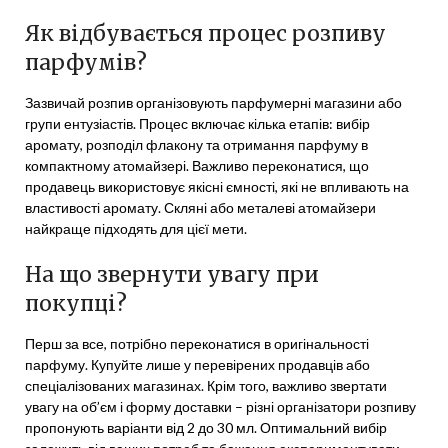
Як відбувається процес розпиву
парфумів?
Зазвичай розпив організовують парфумерні магазини або
групи ентузіастів. Процес включає кілька етапів: вибір
аромату, розподіл флакону та отримання парфуму в
компактному атомайзері. Важливо переконатися, що
продавець використовує якісні ємності, які не впливають на
властивості аромату. Скляні або металеві атомайзери
найкраще підходять для цієї мети.
На що звернути увагу при
покупці?
Перш за все, потрібно переконатися в оригінальності
парфуму. Купуйте лише у перевірених продавців або
спеціалізованих магазинах. Крім того, важливо звертати
увагу на об’єм і форму доставки – різні організатори розпиву
пропонують варіанти від 2 до 30 мл. Оптимальний вибір