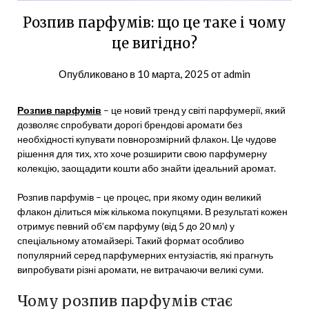
Розпив парфумів: що це таке і чому
це вигідно?
Опубликовано в
10 марта, 2025
от
admin
Розпив парфумів
– це новий тренд у світі парфумерії, який
дозволяє спробувати дорогі брендові аромати без
необхідності купувати повнорозмірний флакон. Це чудове
рішення для тих, хто хоче розширити свою парфумерну
колекцію, заощадити кошти або знайти ідеальний аромат.
Розпив парфумів – це процес, при якому один великий
флакон ділиться між кількома покупцями. В результаті кожен
отримує певний об’єм парфуму (від 5 до 20 мл) у
спеціальному атомайзері. Такий формат особливо
популярний серед парфумерних ентузіастів, які прагнуть
випробувати різні аромати, не витрачаючи великі суми.
Чому розпив парфумів стає