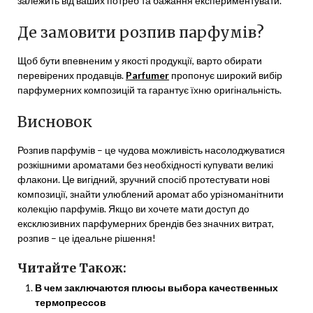
залежить від ваших потреб та бажання експериментувати.
Де замовити розпив парфумів?
Щоб бути впевненим у якості продукції, варто обирати
перевірених продавців.
Parfumer
пропонує широкий вибір
парфумерних композицій та гарантує їхню оригінальність.
Висновок
Розпив парфумів – це чудова можливість насолоджуватися
розкішними ароматами без необхідності купувати великі
флакони. Це вигідний, зручний спосіб протестувати нові
композиції, знайти улюблений аромат або урізноманітнити
колекцію парфумів. Якщо ви хочете мати доступ до
ексклюзивних парфумерних брендів без значних витрат,
розпив – це ідеальне рішення!
Читайте Також:
В чем заключаются плюсы выбора качественных
термопрессов