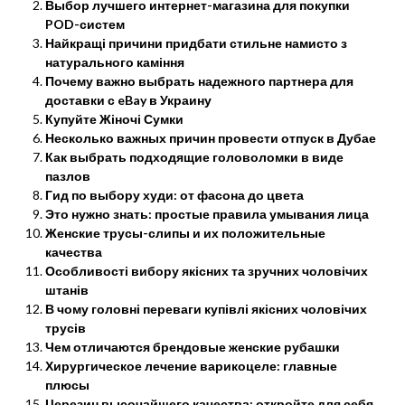
Выбор лучшего интернет-магазина для покупки
POD-систем
Найкращі причини придбати стильне намисто з
натурального каміння
Почему важно выбрать надежного партнера для
доставки с eBay в Украину
Купуйте Жіночі Сумки
Несколько важных причин провести отпуск в Дубае
Как выбрать подходящие головоломки в виде
пазлов
Гид по выбору худи: от фасона до цвета
Это нужно знать: простые правила умывания лица
Женские трусы-слипы и их положительные
качества
Особливості вибору якісних та зручних чоловічих
штанів
В чому головні переваги купівлі якісних чоловічих
трусів
Чем отличаются брендовые женские рубашки
Хирургическое лечение варикоцеле: главные
плюсы
Церезин высочайшего качества: откройте для себя