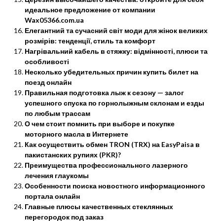
идеальное предложение от компании
Wax05366.com.ua
Елегантний та сучасний світ моди для жінок великих
розмірів: тенденції, стиль та комфорт
Нагрівальний кабель в стяжку: відмінності, плюси та
особливості
Несколько убедительных причин купить билет на
поезд онлайн
Правильная подготовка лыж к сезону — залог
успешного спуска по горнолыжным склонам и езды
по любым трассам
О чем стоит помнить при выборе и покупке
моторного масла в Интернете
Как осуществить обмен TRON (TRX) на EasyPaisa в
пакистанских рупиях (PKR)?
Преимущества профессионального лазерного
лечения глаукомы
Особенности поиска новостного информационного
портала онлайн
Главные плюсы качественных стеклянных
перегородок под заказ