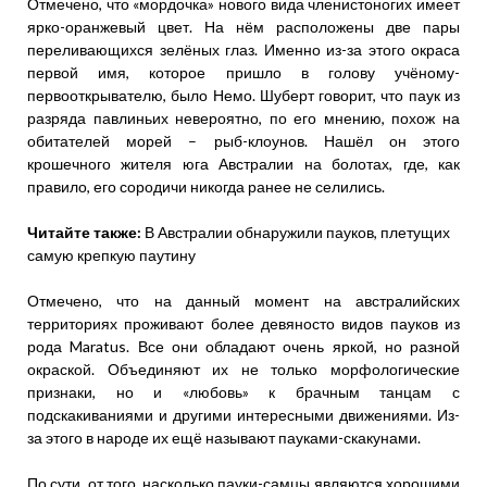
Отмечено, что «мордочка» нового вида членистоногих имеет
ярко-оранжевый цвет. На нём расположены две пары
переливающихся зелёных глаз. Именно из-за этого окраса
первой имя, которое пришло в голову учёному-
первооткрывателю, было Немо. Шуберт говорит, что паук из
разряда павлиньих невероятно, по его мнению, похож на
обитателей морей – рыб-клоунов. Нашёл он этого
крошечного жителя юга Австралии на болотах, где, как
правило, его сородичи никогда ранее не селились.
Читайте также:
В Австралии обнаружили пауков, плетущих
самую крепкую паутину
Отмечено, что на данный момент на австралийских
территориях проживают более девяносто видов пауков из
рода Maratus. Все они обладают очень яркой, но разной
окраской. Объединяют их не только морфологические
признаки, но и «любовь» к брачным танцам с
подскакиваниями и другими интересными движениями. Из-
за этого в народе их ещё называют пауками-скакунами.
По сути, от того, насколько пауки-самцы являются хорошими