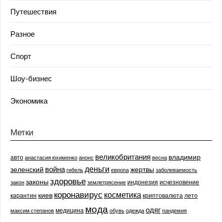
Путешествия
Разное
Спорт
Шоу-бизнес
Экономика
Метки
великобритания
владимир
авто
анастасия юхименко
анонс
весна
деньги
война
зеленский
жертвы
гибель
европа
заболеваемость
здоровье
законы
индонезия
исчезновение
закон
землетрясение
коронавирус
косметика
киев
карантин
криптовалюта
лето
мода
одяг
медицина
максим степанов
обувь
одежда
пандемия