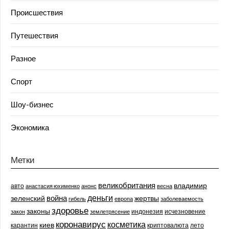
Происшествия
Путешествия
Разное
Спорт
Шоу-бизнес
Экономика
Метки
великобритания
владимир
авто
анастасия юхименко
анонс
весна
деньги
война
зеленский
жертвы
гибель
европа
заболеваемость
здоровье
законы
индонезия
исчезновение
закон
землетрясение
коронавирус
косметика
киев
карантин
криптовалюта
лето