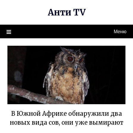
Перейти
Анти TV
к
содержимому
Меню
В Южной Африке обнаружили два
новых вида сов, они уже вымирают