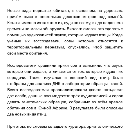
Новые виды пернатых обитают, в основном, на деревьях,
причём высоте нескольких десятков метров над землёй.
Кстати, именно из-за этого их, судя по всему, их до недавнего
времени не могли обнаружить. Биологи смогли это сделать с
помощью аудиозаписей звуков, которые издают птицы. Когда
учёные их воссоздавали, совы, которые относятся к
территориальным пернатым, спускались, чтоб защитить
свои места обитания.
Исследователи сравнили крики сов и выяснили, что звуки,
которые они издают, отличаются от тех, которые издают их
сородичи. Также изучался и внешний вид птиц, были
отобраны для анализа ДНК в лаборатории образцы тканей.
Всего исследователи проанализировали двести пятьдесят
две особи, данные восьмидесяти трёх аудиозаписей и сорок
девять генетических образцов, собранных во всём ареале
обитания сов в Южной Африке. В результате были описаны
два новых вида птиц.
При этом, по словам младшего куратора орнитологического