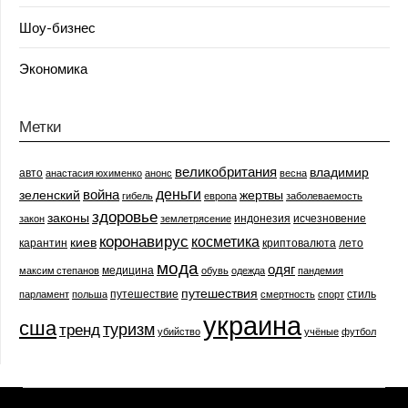
Шоу-бизнес
Экономика
Метки
великобритания
владимир
авто
анастасия юхименко
анонс
весна
деньги
война
зеленский
жертвы
гибель
европа
заболеваемость
здоровье
законы
индонезия
исчезновение
закон
землетрясение
коронавирус
косметика
киев
карантин
криптовалюта
лето
мода
одяг
медицина
максим степанов
обувь
одежда
пандемия
путешествия
путешествие
стиль
парламент
польша
смертность
спорт
украина
сша
туризм
тренд
убийство
учёные
футбол