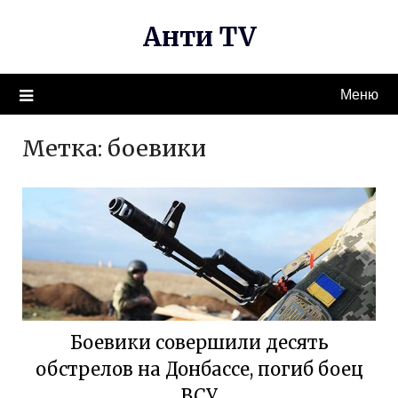
Перейти
Анти TV
к
содержимому
Меню
Метка:
боевики
Боевики совершили десять
обстрелов на Донбассе, погиб боец
ВСУ