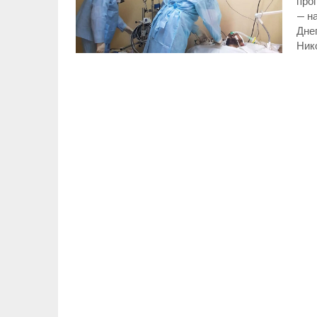
прог
— н
Дне
Ник