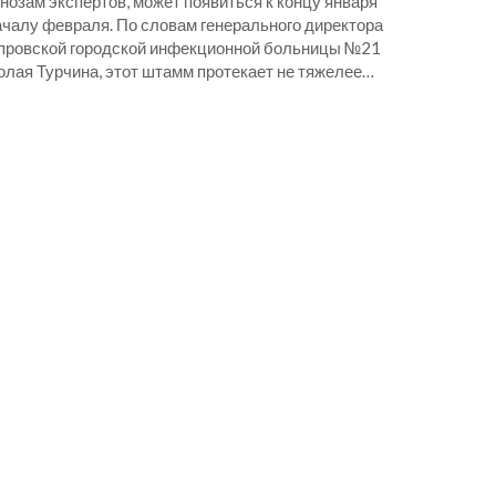
нозам экспертов, может появиться к концу января
ачалу февраля. По словам генерального директора
провской городской инфекционной больницы №21
олая Турчина, этот штамм протекает не тяжелее…