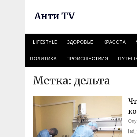
Перейти
к
Анти TV
содержимому
LIFESTYLE
ЗДОРОВЬЕ
КРАСОТА
ПОЛИТИКА
ПРОИСШЕСТВИЯ
ПУТЕШ
Метка:
дельта
Чт
ко
Опу
[ad_