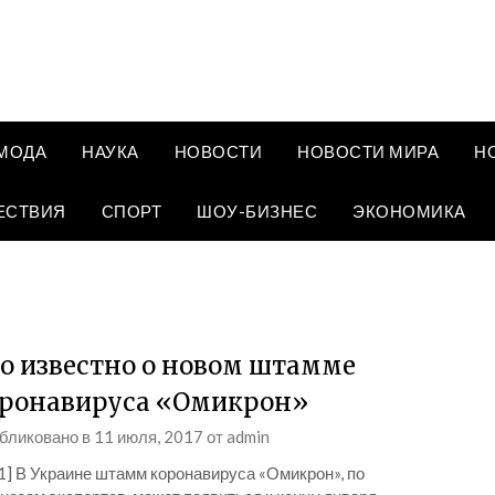
МОДА
НАУКА
НОВОСТИ
НОВОСТИ МИРА
Н
ЕСТВИЯ
СПОРТ
ШОУ-БИЗНЕС
ЭКОНОМИКА
о известно о новом штамме
ронавируса «Омикрон»
бликовано в
11 июля, 2017
от
admin
1] В Украине штамм коронавируса «Омикрон», по