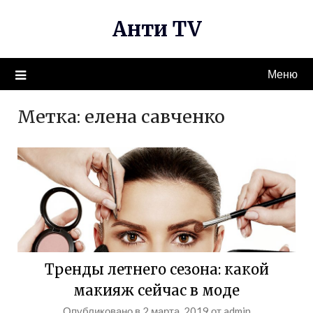
Перейти
Анти TV
к
содержимому
Меню
Метка:
елена савченко
Тренды летнего сезона: какой
макияж сейчас в моде
Опубликовано в
2 марта, 2019
от
admin