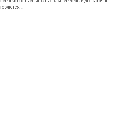
ет вероятность выиграть большие деньги достаточно
 теряются…