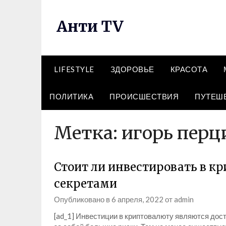
Перейти
к
Анти TV
содержимому
LIFESTYLE
ЗДОРОВЬЕ
КРАСОТА
ПОЛИТИКА
ПРОИСШЕСТВИЯ
ПУТЕШ
Метка:
игорь перц
Стоит ли инвестировать в к
секретами
Опубликовано в
6 апреля, 2022
от
admin
[ad_1] Инвестиции в криптовалюту являются дос