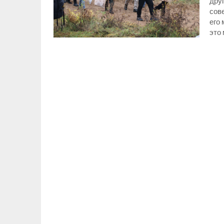
дру
сов
его 
это