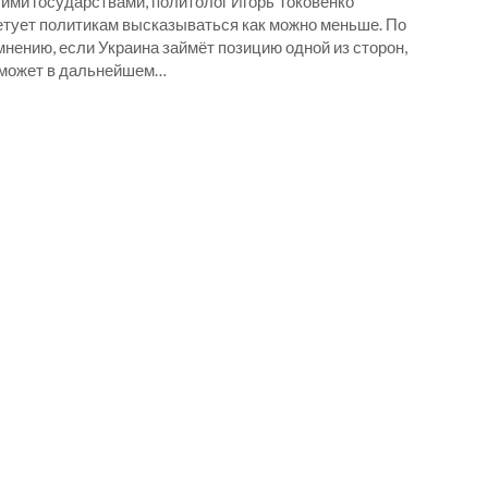
гими государствами, политолог Игорь Токовенко
етует политикам высказываться как можно меньше. По
мнению, если Украина займёт позицию одной из сторон,
 может в дальнейшем…