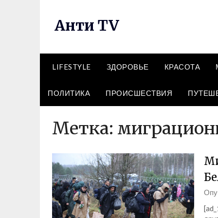
Перейти
к
Анти TV
содержимому
LIFESTYLE
ЗДОРОВЬЕ
КРАСОТА
ПОЛИТИКА
ПРОИСШЕСТВИЯ
ПУТЕШ
Метка:
миграцион
Ми
Бе
Опу
[ad