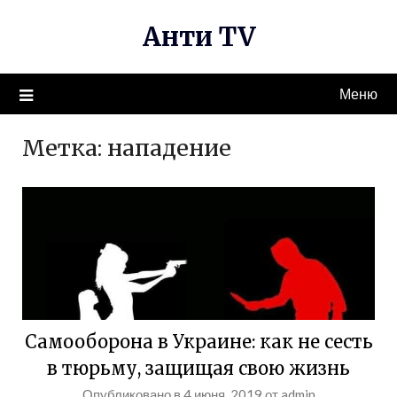
Перейти
Анти TV
к
содержимому
Меню
Метка:
нападение
Самооборона в Украине: как не сесть
в тюрьму, защищая свою жизнь
Опубликовано в
4 июня, 2019
от
admin