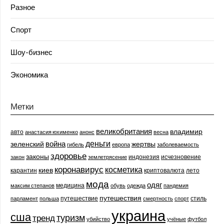
Разное
Спорт
Шоу-бизнес
Экономика
Метки
великобритания
владимир
авто
анастасия юхименко
анонс
весна
деньги
война
зеленский
жертвы
гибель
европа
заболеваемость
здоровье
законы
индонезия
исчезновение
закон
землетрясение
коронавирус
косметика
киев
карантин
криптовалюта
лето
мода
одяг
медицина
максим степанов
обувь
одежда
пандемия
путешествия
путешествие
стиль
парламент
польша
смертность
спорт
украина
сша
туризм
тренд
убийство
учёные
футбол