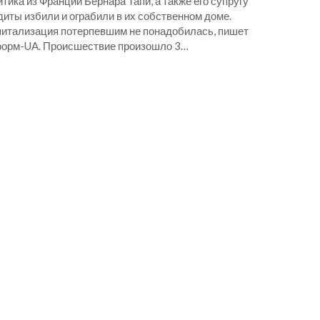
тика из Франции Бернара Тапи, а также его супругу
иты избили и ограбили в их собственном доме.
питализация потерпевшим не понадобилась, пишет
орм-UA. Происшествие произошло 3…