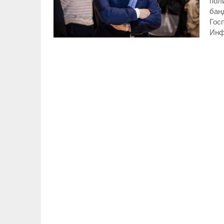
поли
банд
Гос
Инф