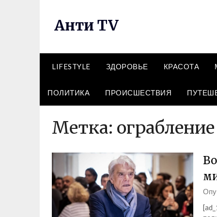
Перейти
к
Анти TV
содержимому
LIFESTYLE
ЗДОРОВЬЕ
КРАСОТА
ПОЛИТИКА
ПРОИСШЕСТВИЯ
ПУТЕШ
Метка:
ограбление
Во
ми
Опу
[ad