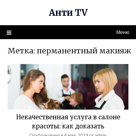
Перейти
Анти TV
к
содержимому
Меню
Метка:
перманентный макияж
Некачественная услуга в салоне
красоты: как доказать
Опубликовано в
4 мая, 2019
от
admin