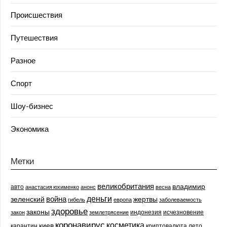
Происшествия
Путешествия
Разное
Спорт
Шоу-бизнес
Экономика
Метки
великобритания
владимир
авто
анастасия юхименко
анонс
весна
деньги
война
зеленский
жертвы
гибель
европа
заболеваемость
здоровье
законы
индонезия
исчезновение
закон
землетрясение
коронавирус
косметика
киев
карантин
криптовалюта
лето