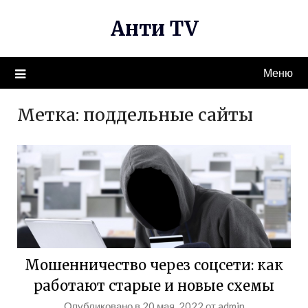
Перейти
Анти TV
к
содержимому
Меню
Метка:
поддельные сайты
Мошенничество через соцсети: как
работают старые и новые схемы
Опубликовано в
20 мая, 2022
от
admin