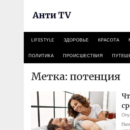
Перейти
к
Анти TV
содержимому
LIFESTYLE
ЗДОРОВЬЕ
КРАСОТА
ПОЛИТИКА
ПРОИСШЕСТВИЯ
ПУТЕШ
Метка:
потенция
Чт
ср
Опу
Пот