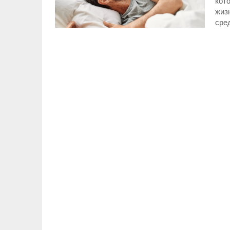
кото
жизн
сре