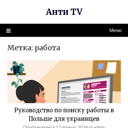
Перейти
Анти TV
к
содержимому
Меню
Метка:
работа
Руководство по поиску работы в
Польше для украинцев
Опубликовано в
12 апреля, 2024
от
admin