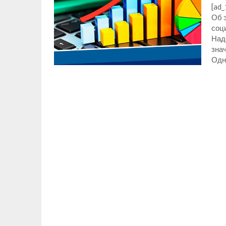
[ad
Об 
соц
Над
знач
Одн