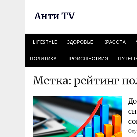
Перейти
к
Анти TV
содержимому
LIFESTYLE
ЗДОРОВЬЕ
КРАСОТА
ПОЛИТИКА
ПРОИСШЕСТВИЯ
ПУТЕШ
Метка:
рейтинг п
До
сн
со
Опу