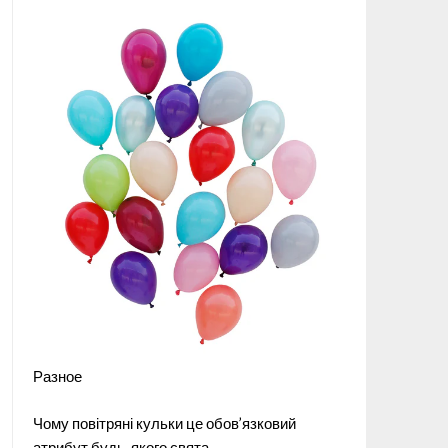
Разное
Чому повітряні кульки це обов’язковий
атрибут будь-якого свята