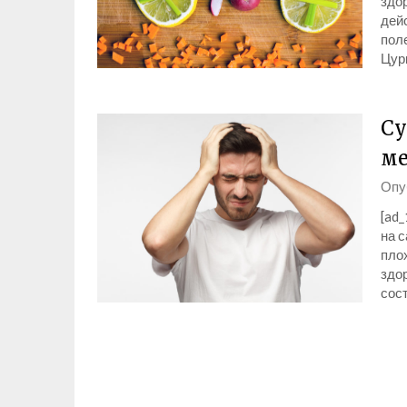
здор
дей
пол
Цур
Су
ме
Опу
[ad_
на с
пло
здо
сос