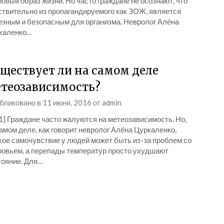
овый образ жизни. Но часто граждане не осознают, что
ствительно из пропагандируемого как ЗОЖ, является
езным и безопасным для организма. Невролог Алёна
каленко…
ществует ли на самом деле
теозависимость?
бликовано в
11 июня, 2016
от
admin
1] Граждане часто жалуются на метеозависимость. Но,
амом деле, как говорит невролог Алёна Цуркаленко,
хое самочувствие у людей может быть из-за проблем со
ровьем, а перепады температур просто ухудшают
тояние. Для…