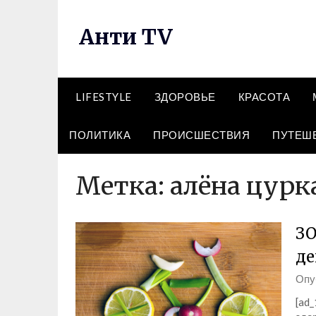
Перейти
к
Анти TV
содержимому
LIFESTYLE
ЗДОРОВЬЕ
КРАСОТА
ПОЛИТИКА
ПРОИСШЕСТВИЯ
ПУТЕШ
Метка:
алёна цурк
ЗО
де
Опу
[ad_