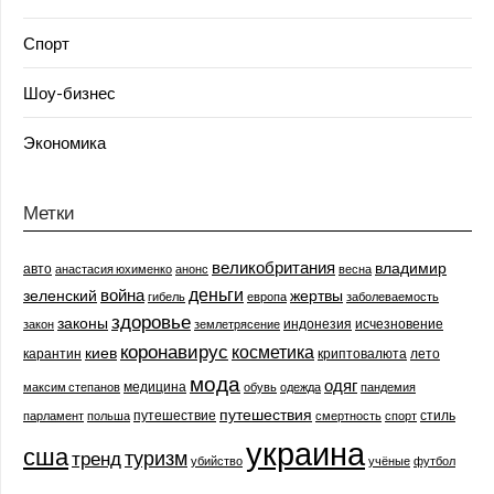
Спорт
Шоу-бизнес
Экономика
Метки
великобритания
владимир
авто
анастасия юхименко
анонс
весна
деньги
война
зеленский
жертвы
гибель
европа
заболеваемость
здоровье
законы
индонезия
исчезновение
закон
землетрясение
коронавирус
косметика
киев
карантин
криптовалюта
лето
мода
одяг
медицина
максим степанов
обувь
одежда
пандемия
путешествия
путешествие
стиль
парламент
польша
смертность
спорт
украина
сша
туризм
тренд
убийство
учёные
футбол