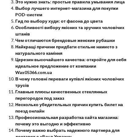
Это нужно знать: простые правила умывания лица
Выбор лучшего интернет-магазина для покупки
POD-систем
Гид по выбору худи: от фасона до цвета
Особливості вибору якісних та зручних чоловічих
штанів
Чем отличаются брендовые женские рубашки
Найкращі причини придбати стильне намисто з
натурального каміння
Церезин высочайшего качества: откройте для себя
идеальное предложение от компании
Wax05366.com.ua
В чому головні переваги купівлі якісних чоловічих
трусів
Главные плюсы качественных стеклянных
перегородок под заказ
Несколько убедительных причин купить билет на
поезд онлайн
Профессиональная разработка сайта магазина:
почему это выгодно и эффективно
Почему важно выбрать надежного партнера для
доставки с eBay в Украину