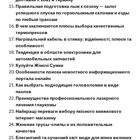
Правильная подготовка лыж к сезону — залог
успешного спуска по горнолыжным склонам и езды
по любым трассам
В чем заключаются плюсы выбора качественных
термопрессов
Нагрівальний кабель в стяжку: відмінності, плюси та
особливості
Тенденции в области электроники для
автомобильных запчастей
Купуйте Жіночі Сумки
Особенности поиска новостного информационного
портала онлайн
Как выбрать подходящие головоломки в виде
пазлов
Преимущества профессионального лазерного
лечения глаукомы
Найкращі переваги вибору якісного книжкового
інтернет-магазину
Женские трусы-слипы и их положительные
качества
Елегантний та сучасний світ моди для жінок великих