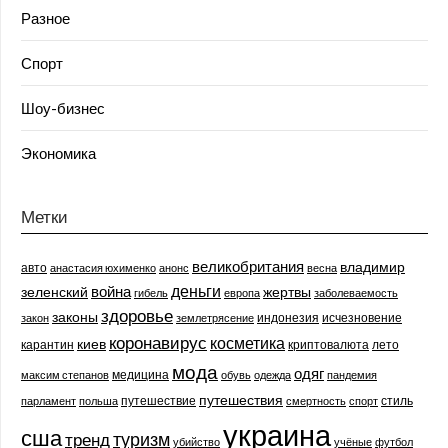
Разное
Спорт
Шоу-бизнес
Экономика
Метки
великобритания
владимир
авто
анастасия юхименко
анонс
весна
деньги
война
зеленский
жертвы
гибель
европа
заболеваемость
здоровье
законы
индонезия
исчезновение
закон
землетрясение
коронавирус
косметика
киев
карантин
криптовалюта
лето
мода
одяг
медицина
максим степанов
обувь
одежда
пандемия
путешествия
путешествие
стиль
парламент
польша
смертность
спорт
украина
сша
туризм
тренд
убийство
учёные
футбол