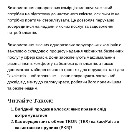
Використання одноразових комірців зменшує час, який
потрібен на підготовку до наступного клієнта, оскільки їх не
потрібно прати чи стерилізувати. Це дозволяє перукарю
зосередитися на наданні якісних послуг та задоволенні
потреб клієнтів.
Використання якісних одноразових перукарських комірців є
важливою складовою процесу надання якісних та безпечних
послуг у сфері краси. Вони забезпечують максимальний
рівень гігієни, комфорту та безпеки для клієнтів, а також
допомагають зберегти час та гроші як для перукарів, так і для
їх клієнтів. І найголовніше — вони покращують загальний
досвід від візиту до салону краси, роблячи його приємнішим
та безпечнішим.
Читайте Також:
Вигідний продаж волосся: яких правил слід
дотримуватися
Как осуществить обмен TRON (TRX) на EasyPaisa в
пакистанских рупиях (PKR)?