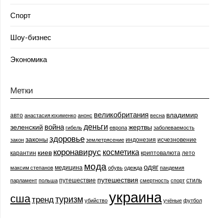
Спорт
Шоу-бизнес
Экономика
Метки
великобритания
владимир
авто
анастасия юхименко
анонс
весна
деньги
война
зеленский
жертвы
гибель
европа
заболеваемость
здоровье
законы
индонезия
исчезновение
закон
землетрясение
коронавирус
косметика
киев
карантин
криптовалюта
лето
мода
одяг
медицина
максим степанов
обувь
одежда
пандемия
путешествия
путешествие
стиль
парламент
польша
смертность
спорт
украина
сша
туризм
тренд
убийство
учёные
футбол