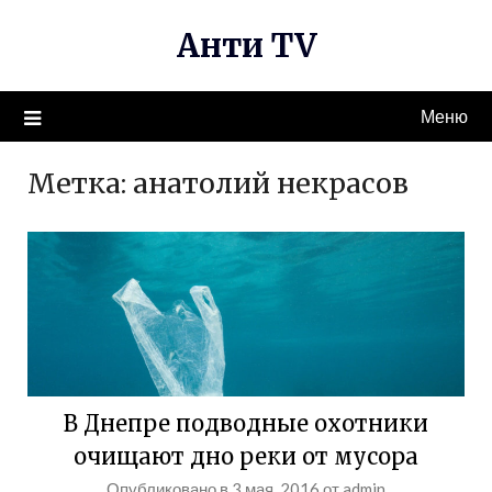
Перейти
Анти TV
к
содержимому
Меню
Метка:
анатолий некрасов
В Днепре подводные охотники
очищают дно реки от мусора
Опубликовано в
3 мая, 2016
от
admin