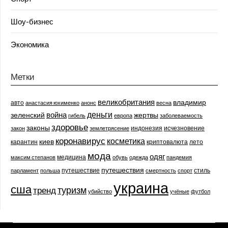
Шоу-бизнес
Экономика
Метки
великобритания
владимир
авто
анастасия юхименко
анонс
весна
деньги
война
зеленский
жертвы
гибель
европа
заболеваемость
здоровье
законы
индонезия
исчезновение
закон
землетрясение
коронавирус
косметика
киев
карантин
криптовалюта
лето
мода
одяг
медицина
максим степанов
обувь
одежда
пандемия
путешествия
путешествие
стиль
парламент
польша
смертность
спорт
украина
сша
туризм
тренд
убийство
учёные
футбол