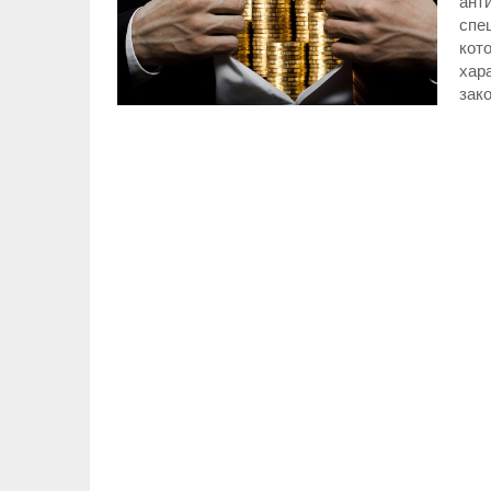
анти
спец
кот
хар
зак