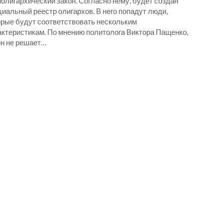
олигархический закон. Согласно нему, будет создан
иальный реестр олигархов. В него попадут люди,
орые будут соответствовать нескольким
актеристикам. По мнению политолога Виктора Пащенко,
он не решает…