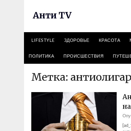
Перейти
к
Анти TV
содержимому
LIFESTYLE
ЗДОРОВЬЕ
КРАСОТА
ПОЛИТИКА
ПРОИСШЕСТВИЯ
ПУТЕШ
Метка:
антиолигар
Ан
на
Опу
[ad