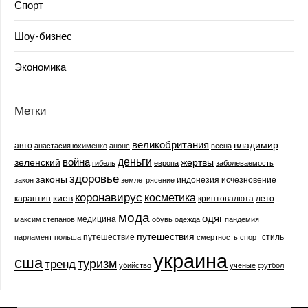
Спорт
Шоу-бизнес
Экономика
Метки
великобритания
владимир
авто
анастасия юхименко
анонс
весна
деньги
война
зеленский
жертвы
гибель
европа
заболеваемость
здоровье
законы
индонезия
исчезновение
закон
землетрясение
коронавирус
косметика
киев
карантин
криптовалюта
лето
мода
одяг
медицина
максим степанов
обувь
одежда
пандемия
путешествия
путешествие
стиль
парламент
польша
смертность
спорт
украина
сша
туризм
тренд
убийство
учёные
футбол