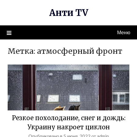
Перейти
Анти TV
к
содержимому
Меню
Метка:
атмосферный фронт
Резкое похолодание, снег и дождь:
Украину накроет циклон
Опубликовано в
5 июня, 2022
от
admin