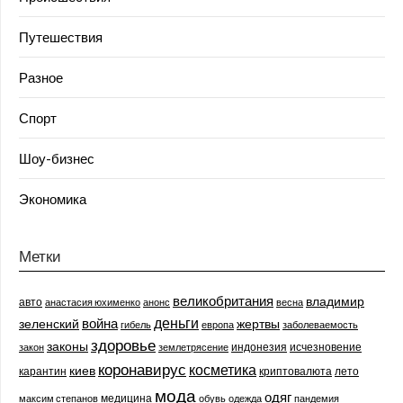
Путешествия
Разное
Спорт
Шоу-бизнес
Экономика
Метки
великобритания
владимир
авто
анастасия юхименко
анонс
весна
деньги
война
зеленский
жертвы
гибель
европа
заболеваемость
здоровье
законы
индонезия
исчезновение
закон
землетрясение
коронавирус
косметика
киев
карантин
криптовалюта
лето
мода
одяг
медицина
максим степанов
обувь
одежда
пандемия