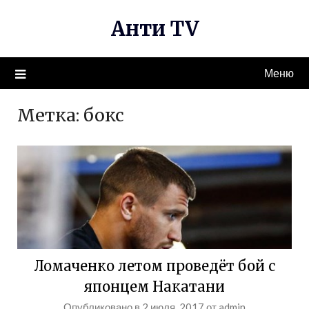
Перейти
Анти TV
к
содержимому
Меню
Метка:
бокс
Ломаченко летом проведёт бой с
японцем Накатани
Опубликовано в
2 июля, 2017
от
admin