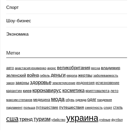
Спорт
Шоу-бизнес
Экономика
Метки
великобритания
владимир
авто
анастасия юхименко
анонс
весна
деньги
война
зеленский
жертвы
гибель
европа
заболеваемость
здоровье
законы
индонезия
исчезновение
закон
землетрясение
коронавирус
косметика
киев
карантин
криптовалюта
лето
мода
одяг
медицина
максим степанов
обувь
одежда
пандемия
путешествия
путешествие
стиль
парламент
польша
смертность
спорт
украина
сша
туризм
тренд
убийство
учёные
футбол