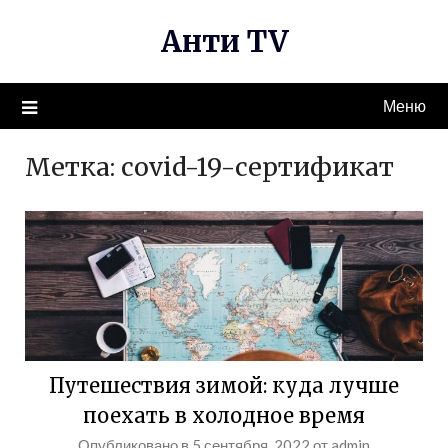
Перейти
Анти TV
к
содержимому
Меню
Метка:
covid-19-сертификат
Путешествия зимой: куда лучше
поехать в холодное время
Опубликовано в
5 сентября, 2022
от
admin