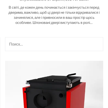
В світі, де кожен день починається і закінчується перед
дверима, важливо, щоб ці двері не тільки відкривалися і
зачинялися, але і привносили в ваш простір щось
особливе. Шпоновані двері виступають в ролі…
НАЙТИ: