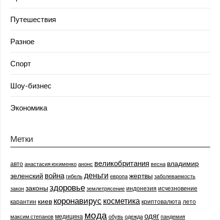
Путешествия
Разное
Спорт
Шоу-бизнес
Экономика
Метки
великобритания
владимир
авто
анастасия юхименко
анонс
весна
деньги
война
зеленский
жертвы
гибель
европа
заболеваемость
здоровье
законы
индонезия
исчезновение
закон
землетрясение
коронавирус
косметика
киев
карантин
криптовалюта
лето
мода
одяг
медицина
максим степанов
обувь
одежда
пандемия