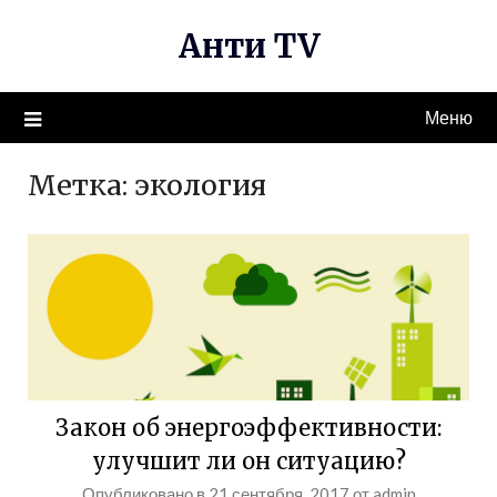
Перейти
Анти TV
к
содержимому
Меню
Метка:
экология
Закон об энергоэффективности:
улучшит ли он ситуацию?
Опубликовано в
21 сентября, 2017
от
admin