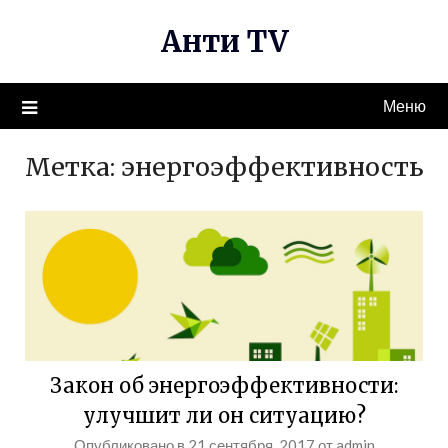
Перейти
Анти TV
к
содержимому
Меню
Метка:
энергоэффективность
Закон об энергоэффективности:
улучшит ли он ситуацию?
Опубликовано в
21 сентября, 2017
от
admin