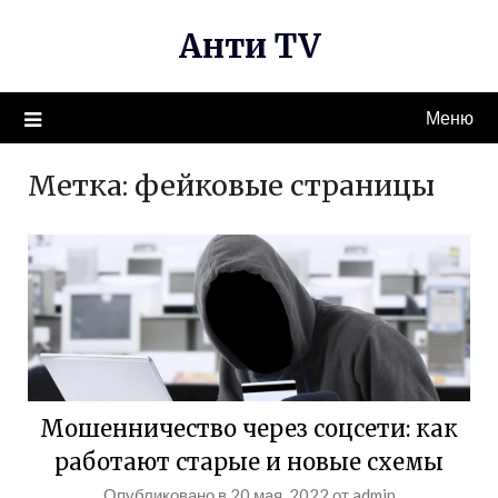
Перейти
Анти TV
к
содержимому
Меню
Метка:
фейковые страницы
Мошенничество через соцсети: как
работают старые и новые схемы
Опубликовано в
20 мая, 2022
от
admin