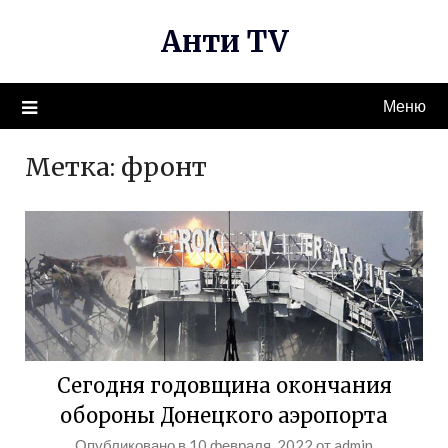
Перейти
Анти TV
к
содержимому
Меню
Метка:
фронт
Сегодня годовщина окончания
обороны Донецкого аэропорта
Опубликовано в
10 февраля, 2022
от
admin