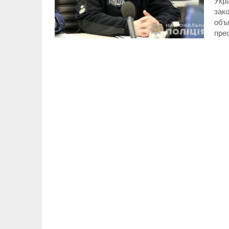
Укра
зак
объ
пре