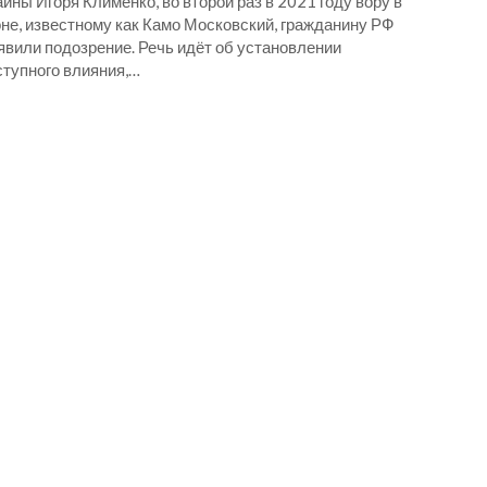
ины Игоря Клименко, во второй раз в 2021 году вору в
оне, известному как Камо Московский, гражданину РФ
явили подозрение. Речь идёт об установлении
ступного влияния,…