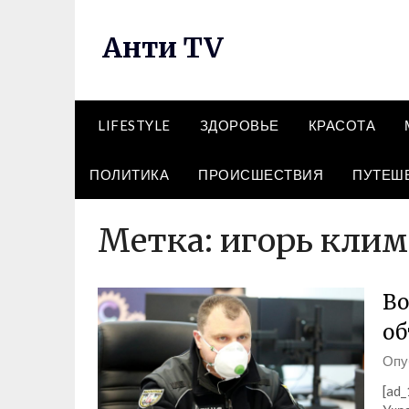
Перейти
к
Анти TV
содержимому
LIFESTYLE
ЗДОРОВЬЕ
КРАСОТА
ПОЛИТИКА
ПРОИСШЕСТВИЯ
ПУТЕШ
Метка:
игорь клим
Во
об
Опу
[ad