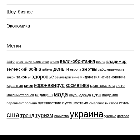
Шоу-бизнес
Экономика
Метки
великобритания
владимир
авто
анастасия юхименко
анонс
весна
деньги
война
зеленский
жертвы
гибель
европа
заболеваемость
здоровье
законы
индонезия
исчезновение
закон
землетрясение
коронавирус
косметика
киев
карантин
криптовалюта
лето
мода
одяг
медицина
максим степанов
обувь
одежда
пандемия
путешествия
путешествие
стиль
парламент
польша
смертность
спорт
украина
сша
туризм
тренд
убийство
учёные
футбол