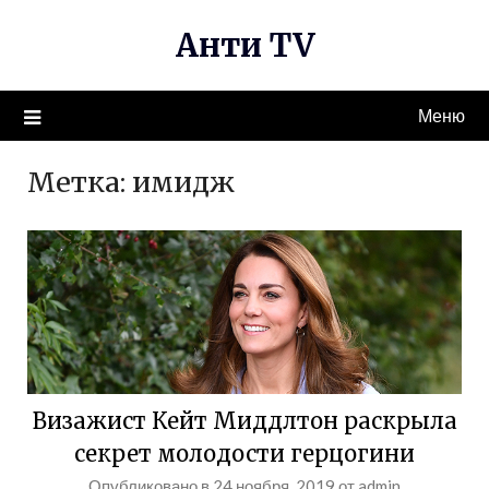
Перейти
Анти TV
к
содержимому
Меню
Метка:
имидж
Визажист Кейт Миддлтон раскрыла
секрет молодости герцогини
Опубликовано в
24 ноября, 2019
от
admin