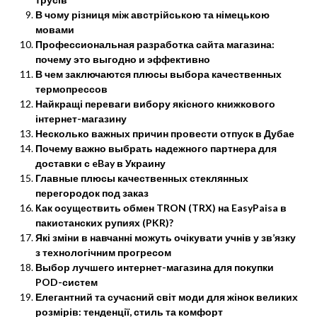
В чому різниця між австрійською та німецькою
мовами
Профессиональная разработка сайта магазина:
почему это выгодно и эффективно
В чем заключаются плюсы выбора качественных
термопрессов
Найкращі переваги вибору якісного книжкового
інтернет-магазину
Несколько важных причин провести отпуск в Дубае
Почему важно выбрать надежного партнера для
доставки с eBay в Украину
Главные плюсы качественных стеклянных
перегородок под заказ
Как осуществить обмен TRON (TRX) на EasyPaisa в
пакистанских рупиях (PKR)?
Які зміни в навчанні можуть очікувати учнів у зв’язку
з технологічним прогресом
Выбор лучшего интернет-магазина для покупки
POD-систем
Елегантний та сучасний світ моди для жінок великих
розмірів: тенденції, стиль та комфорт