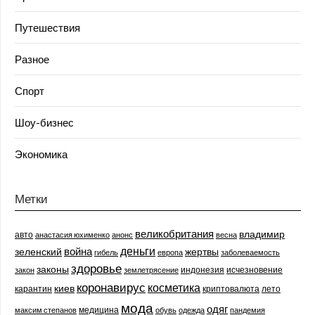
Путешествия
Разное
Спорт
Шоу-бизнес
Экономика
Метки
великобритания
владимир
авто
анастасия юхименко
анонс
весна
деньги
война
зеленский
жертвы
гибель
европа
заболеваемость
здоровье
законы
индонезия
исчезновение
закон
землетрясение
коронавирус
косметика
киев
карантин
криптовалюта
лето
мода
одяг
медицина
максим степанов
обувь
одежда
пандемия