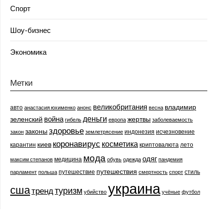
Спорт
Шоу-бизнес
Экономика
Метки
великобритания
владимир
авто
анастасия юхименко
анонс
весна
деньги
война
зеленский
жертвы
гибель
европа
заболеваемость
здоровье
законы
индонезия
исчезновение
закон
землетрясение
коронавирус
косметика
киев
карантин
криптовалюта
лето
мода
одяг
медицина
максим степанов
обувь
одежда
пандемия
путешествия
путешествие
стиль
парламент
польша
смертность
спорт
украина
сша
туризм
тренд
убийство
учёные
футбол