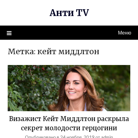
Перейти
Анти TV
к
содержимому
Меню
Метка:
кейт миддлтон
Визажист Кейт Миддлтон раскрыла
секрет молодости герцогини
Опубликовано в
24 ноября, 2019
от
admin