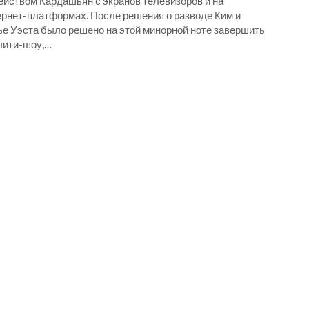
ейством Кардашьян с экранов телевизоров и на
ернет-платформах. После решения о разводе Ким и
ье Уэста было решено на этой минорной ноте завершить
лити-шоу,…