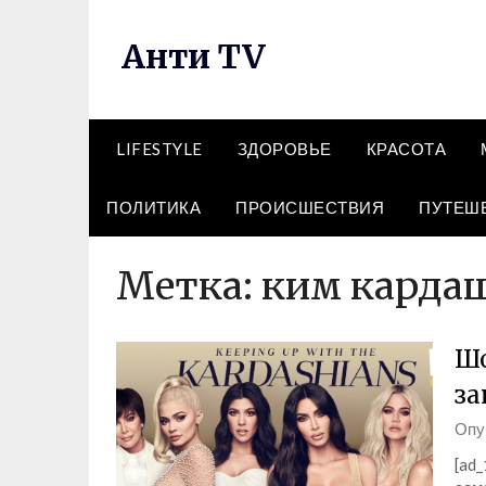
Перейти
к
Анти TV
содержимому
LIFESTYLE
ЗДОРОВЬЕ
КРАСОТА
ПОЛИТИКА
ПРОИСШЕСТВИЯ
ПУТЕШ
Метка:
ким карда
Шо
за
Опу
[ad_