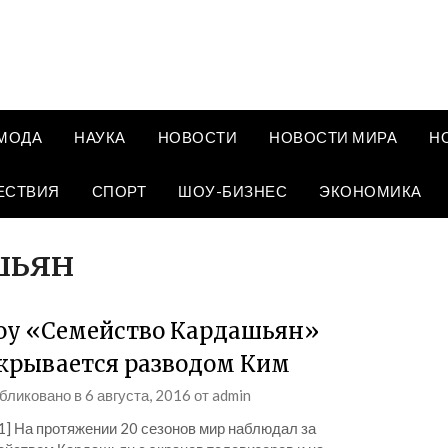
МОДА
НАУКА
НОВОСТИ
НОВОСТИ МИРА
Н
ЕСТВИЯ
СПОРТ
ШОУ-БИЗНЕС
ЭКОНОМИКА
шьян
у «Семейство Кардашьян»
крывается разводом Ким
бликовано в
6 августа, 2016
от
admin
1] На протяжении 20 сезонов мир наблюдал за