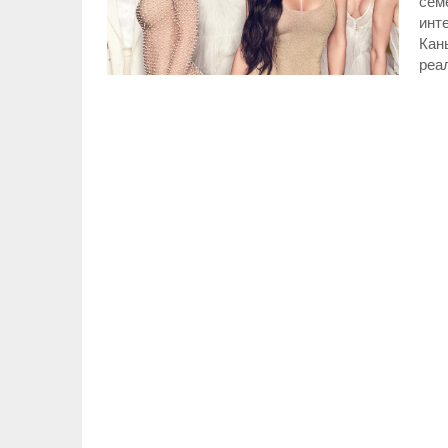
сем
инт
Кан
реа