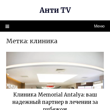
Перейти
Анти TV
к
содержимому
Меню
Метка:
клиника
Клиника Memorial Antalya: ваш
надежный партнер в лечении за
рубежом