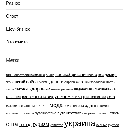
Разное
Спорт
Шоу-бизнес
Экономика
Метки
великобритания
владимир
авто
анастасия юхименко
анонс
весна
деньги
война
зеленский
жертвы
гибель
европа
заболеваемость
здоровье
законы
индонезия
исчезновение
закон
землетрясение
коронавирус
косметика
киев
карантин
криптовалюта
лето
мода
одяг
медицина
максим степанов
обувь
одежда
пандемия
путешествия
путешествие
стиль
парламент
польша
смертность
спорт
украина
сша
туризм
тренд
убийство
учёные
футбол