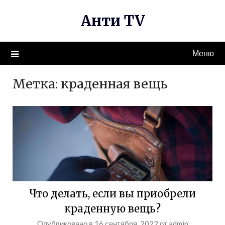
Перейти
Анти TV
к
содержимому
Меню
Метка:
краденная вещь
Что делать, если вы приобрели
краденную вещь?
Опубликовано в
16 сентября, 2022
от
admin