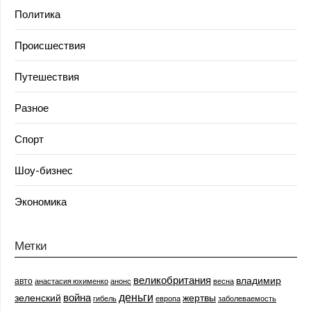
Политика
Происшествия
Путешествия
Разное
Спорт
Шоу-бизнес
Экономика
Метки
великобритания
владимир
авто
анастасия юхименко
анонс
весна
деньги
война
зеленский
жертвы
гибель
европа
заболеваемость