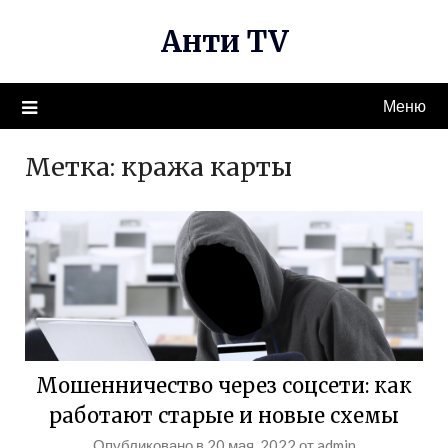
Перейти
Анти TV
к
содержимому
Меню
Метка:
кража карты
Мошенничество через соцсети: как
работают старые и новые схемы
Опубликовано в
20 мая, 2022
от
admin