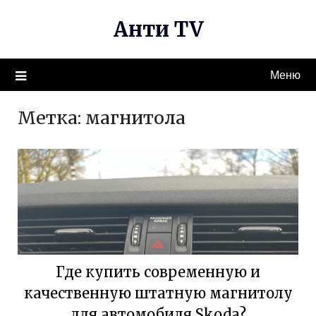
Перейти
Анти TV
к
содержимому
Меню
Метка:
магнитола
Где купить современную и
качественную штатную магнитолу
для автомобиля Skoda?