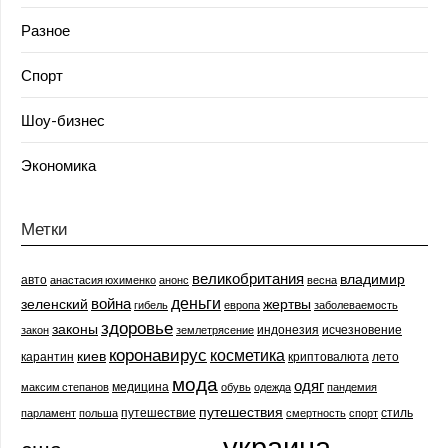
Разное
Спорт
Шоу-бизнес
Экономика
Метки
великобритания
владимир
авто
анастасия юхименко
анонс
весна
деньги
война
зеленский
жертвы
гибель
европа
заболеваемость
здоровье
законы
индонезия
исчезновение
закон
землетрясение
коронавирус
косметика
киев
карантин
криптовалюта
лето
мода
одяг
медицина
максим степанов
обувь
одежда
пандемия
путешествия
путешествие
стиль
парламент
польша
смертность
спорт
украина