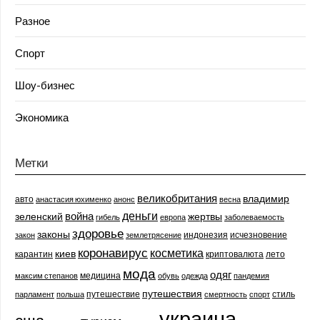
Разное
Спорт
Шоу-бизнес
Экономика
Метки
великобритания
владимир
авто
анастасия юхименко
анонс
весна
деньги
война
зеленский
жертвы
гибель
европа
заболеваемость
здоровье
законы
индонезия
исчезновение
закон
землетрясение
коронавирус
косметика
киев
карантин
криптовалюта
лето
мода
одяг
медицина
максим степанов
обувь
одежда
пандемия
путешествия
путешествие
стиль
парламент
польша
смертность
спорт
украина