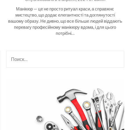
Манікюр — це не просто ритуал краси, а справжнє
мистецтво, що додає елегантності та доглянутості
вашому образу. Не дивно, що все більше людей віддають
перевагу професійному манікюру вдома, і для цього
потрібні…
НАЙТИ: