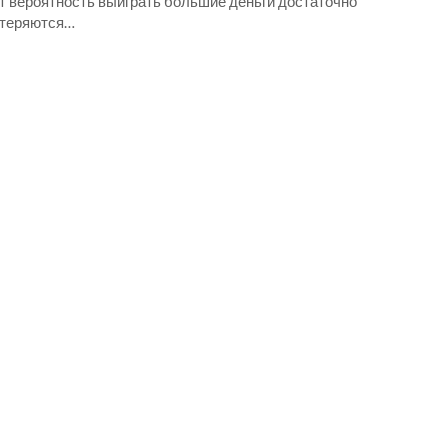
ет вероятность выиграть большие деньги достаточно
 теряются…