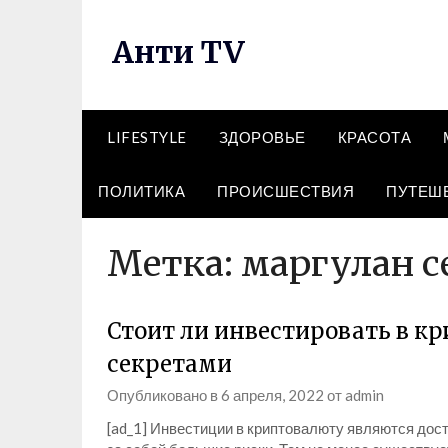
Перейти
к
Анти TV
содержимому
LIFESTYLE
ЗДОРОВЬЕ
КРАСОТА
ПОЛИТИКА
ПРОИСШЕСТВИЯ
ПУТЕШ
Метка:
маргулан с
Стоит ли инвестировать в к
секретами
Опубликовано в
6 апреля, 2022
от
admin
[ad_1] Инвестиции в криптовалюту являются дос