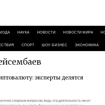
МОДА
НАУКА
НОВОСТИ
НОВОСТИ МИРА
Н
ЕСТВИЯ
СПОРТ
ШОУ-БИЗНЕС
ЭКОНОМИКА
ейсембаев
риптовалюту: эксперты делятся
таточно спорным вопросом, ведь эта деятельность несет