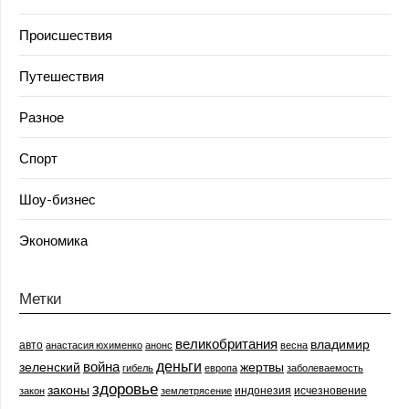
Происшествия
Путешествия
Разное
Спорт
Шоу-бизнес
Экономика
Метки
великобритания
владимир
авто
анастасия юхименко
анонс
весна
деньги
война
зеленский
жертвы
гибель
европа
заболеваемость
здоровье
законы
индонезия
исчезновение
закон
землетрясение