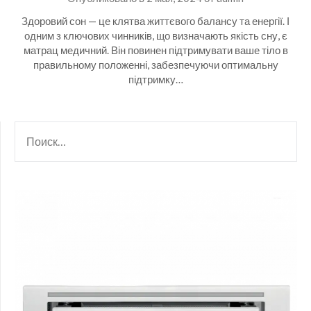
Здоровий сон — це клятва життєвого балансу та енергії. І
одним з ключових чинників, що визначають якість сну, є
матрац медичний. Він повинен підтримувати ваше тіло в
правильному положенні, забезпечуючи оптимальну
підтримку…
НАЙТИ: