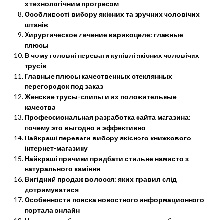
з технологічним прогресом
Особливості вибору якісних та зручних чоловічих
штанів
Хирургическое лечение варикоцеле: главные
плюсы
В чому головні переваги купівлі якісних чоловічих
трусів
Главные плюсы качественных стеклянных
перегородок под заказ
Женские трусы-слипы и их положительные
качества
Профессиональная разработка сайта магазина:
почему это выгодно и эффективно
Найкращі переваги вибору якісного книжкового
інтернет-магазину
Найкращі причини придбати стильне намисто з
натурального каміння
Вигідний продаж волосся: яких правил слід
дотримуватися
Особенности поиска новостного информационного
портала онлайн