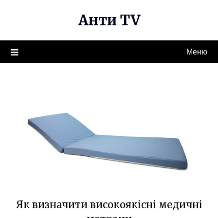
Перейти
Анти TV
к
содержимому
Меню
Як визначити високоякісні медичні