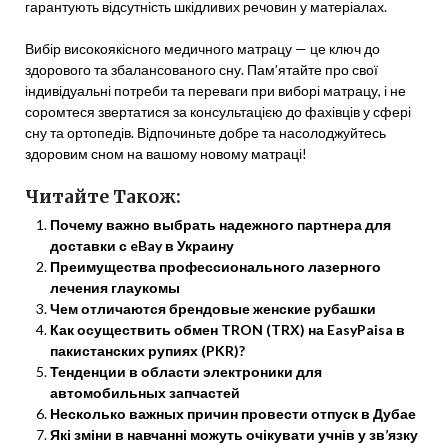
гарантують відсутність шкідливих речовин у матеріалах.
Вибір високоякісного медичного матрацу — це ключ до
здорового та збалансованого сну. Пам’ятайте про свої
індивідуальні потреби та переваги при виборі матрацу, і не
соромтеся звертатися за консультацією до фахівців у сфері
сну та ортопедів. Відпочиньте добре та насолоджуйтесь
здоровим сном на вашому новому матраці!
Читайте Також:
Почему важно выбрать надежного партнера для
доставки с eBay в Украину
Преимущества профессионального лазерного
лечения глаукомы
Чем отличаются брендовые женские рубашки
Как осуществить обмен TRON (TRX) на EasyPaisa в
пакистанских рупиях (PKR)?
Тенденции в области электроники для
автомобильных запчастей
Несколько важных причин провести отпуск в Дубае
Які зміни в навчанні можуть очікувати учнів у зв’язку