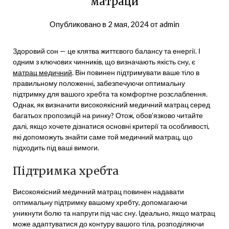
матраци
Опубликовано в
2 мая, 2024
от
admin
Здоровий сон — це клятва життєвого балансу та енергії. І
одним з ключових чинників, що визначають якість сну, є
матрац медичний
. Він повинен підтримувати ваше тіло в
правильному положенні, забезпечуючи оптимальну
підтримку для вашого хребта та комфортне розслаблення.
Однак, як визначити високоякісний медичний матрац серед
багатьох пропозицій на ринку? Отож, обов’язково читайте
далі, якщо хочете дізнатися основні критерії та особливості,
які допоможуть знайти саме той медичний матрац, що
підходить під ваші вимоги.
Підтримка хребта
Високоякісний медичний матрац повинен надавати
оптимальну підтримку вашому хребту, допомагаючи
уникнути болю та напруги під час сну. Ідеально, якщо матрац
може адаптуватися до контуру вашого тіла, розподіляючи