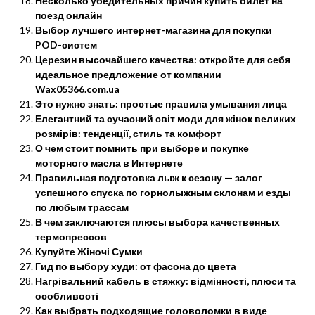
Несколько убедительных причин купить билет на
поезд онлайн
Выбор лучшего интернет-магазина для покупки
POD-систем
Церезин высочайшего качества: откройте для себя
идеальное предложение от компании
Wax05366.com.ua
Это нужно знать: простые правила умывания лица
Елегантний та сучасний світ моди для жінок великих
розмірів: тенденції, стиль та комфорт
О чем стоит помнить при выборе и покупке
моторного масла в Интернете
Правильная подготовка лыж к сезону — залог
успешного спуска по горнолыжным склонам и езды
по любым трассам
В чем заключаются плюсы выбора качественных
термопрессов
Купуйте Жіночі Сумки
Гид по выбору худи: от фасона до цвета
Нагрівальний кабель в стяжку: відмінності, плюси та
особливості
Как выбрать подходящие головоломки в виде