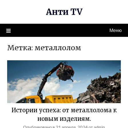
Перейти
Анти TV
к
содержимому
Меню
Метка:
металлолом
Истории успеха: от металлолома к
новым изделиям.
Опубликовано в
21 апреля, 2024
от
admin