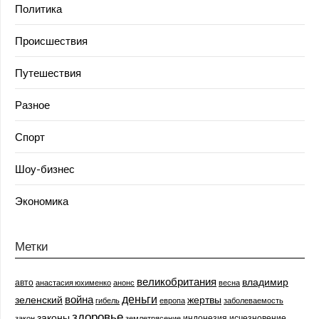
Политика
Происшествия
Путешествия
Разное
Спорт
Шоу-бизнес
Экономика
Метки
великобритания
владимир
авто
анастасия юхименко
анонс
весна
деньги
война
зеленский
жертвы
гибель
европа
заболеваемость
здоровье
законы
индонезия
исчезновение
закон
землетрясение