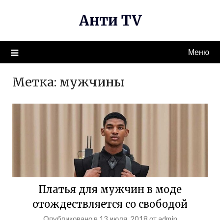
Перейти
Анти TV
к
содержимому
Меню
Метка:
мужчины
Платья для мужчин в моде
отождествляется со свободой
Опубликовано в
13 июля, 2018
от
admin