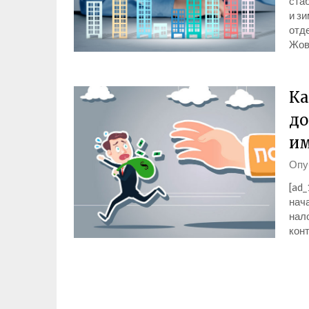
ста
и зи
отд
Жов
Ка
до
и
Опу
[ad_
нача
нал
кон