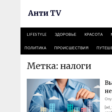
Перейти
к
Анти TV
содержимому
LIFESTYLE
ЗДОРОВЬЕ
КРАСОТА
ПОЛИТИКА
ПРОИСШЕСТВИЯ
ПУТЕШ
Метка:
налоги
Вы
не
Опу
[ad_