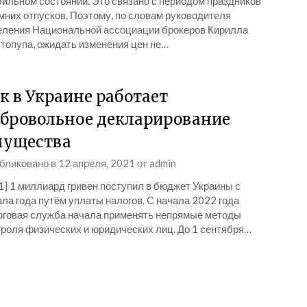
бильном состоянии. Это связано с периодом праздников
мних отпусков. Поэтому, по словам руководителя
еления Национальной ассоциации брокеров Кирилла
топупа, ожидать изменения цен не…
к в Украине работает
бровольное декларирование
мущества
бликовано в
12 апреля, 2021
от
admin
1] 1 миллиард гривен поступил в бюджет Украины с
ла года путём уплаты налогов. С начала 2022 года
оговая служба начала применять непрямые методы
троля физических и юридических лиц. До 1 сентября…