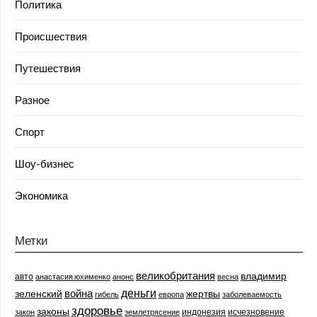
Политика
Происшествия
Путешествия
Разное
Спорт
Шоу-бизнес
Экономика
Метки
великобритания
владимир
авто
анастасия юхименко
анонс
весна
деньги
война
зеленский
жертвы
гибель
европа
заболеваемость
здоровье
законы
индонезия
исчезновение
закон
землетрясение